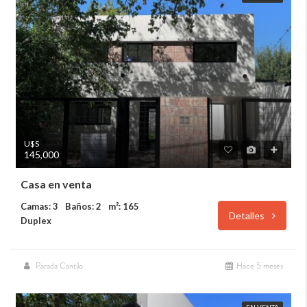
U$S
145,000
Casa en venta
Camas: 3
Baños: 2
m²: 165
Detalles
Duplex
Parada Cantilo
Hace 5 meses
EN VENTA