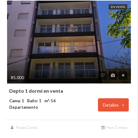
EN VENTA
85,000
Depto 1 dormi en venta
Cama: 1
Baño: 1
m²: 56
Detalles
Departamento
Parada Cantilo
Hace 5 meses