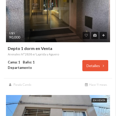
U$S
90,000
Depto 1 dorm en Venta
Arenales N°2838 e/ Laprida y Aguero
Cama: 1
Baño: 1
Detalles
Departamento
Parada Cantilo
Hace 11 meses
EN VENTA