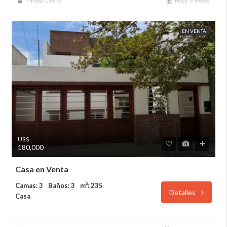
Parada Cantilo
Hace 9 meses
EN VENTA
U$S
180,000
Casa en Venta
Camas: 3
Baños: 3
m²: 235
Detalles
Casa