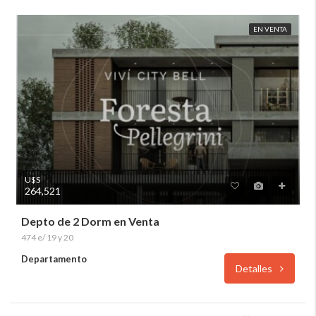
EN VENTA
U$S
264,521
Depto de 2 Dorm en Venta
474 e/ 19 y 20
Departamento
Detalles