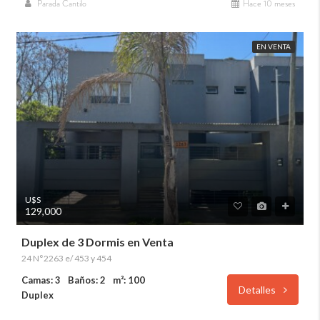
Parada Cantilo
Hace 10 meses
EN VENTA
U$S
129,000
Duplex de 3 Dormis en Venta
24 N°2263 e/ 453 y 454
Camas: 3
Baños: 2
m²: 100
Detalles
Duplex