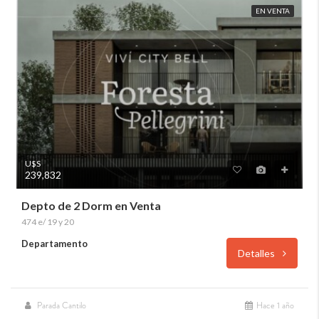
EN VENTA
U$S
239,832
Depto de 2 Dorm en Venta
474 e/ 19 y 20
Departamento
Detalles
Parada Cantilo
Hace 1 año