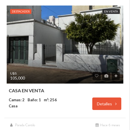
DESTACADOS
EN VENTA
U$S
105,000
CASA EN VENTA
Camas: 2
Baño: 1
m²: 256
Detalles
Casa
Parada Cantilo
Hace 6 meses