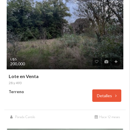
U$S
200,000
Lote en Venta
28 y 493
Terreno
Detalles
Parada Cantilo
Hace 12 meses