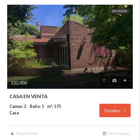
EN VENTA
132,000
CASA EN VENTA
Camas: 2
Baño: 1
m²: 175
Detalles
Casa
Parada Cantilo
Hace 6 meses