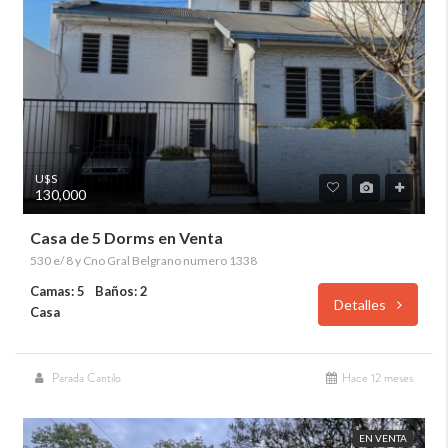
U$S
130,000
Casa de 5 Dorms en Venta
530 e/ 8 y Cno Gral Belgrano numero 1338
Camas: 5
Baños: 2
Detalles
Casa
Parada Cantilo
Hace 12 meses
EN VENTA