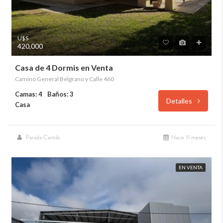
U$S
420,000
Casa de 4 Dormis en Venta
Camino General Belgrano y Calle 460
Camas: 4
Baños: 3
Detalles
Casa
Parada Cantilo
Hace 11 meses
EN VENTA