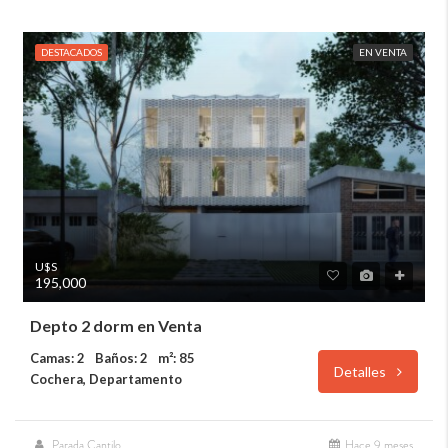
DESTACADOS
EN VENTA
U$S
195,000
Depto 2 dorm en Venta
Camas: 2
Baños: 2
m²: 85
Detalles
Cochera, Departamento
Parada Cantilo
Hace 9 meses