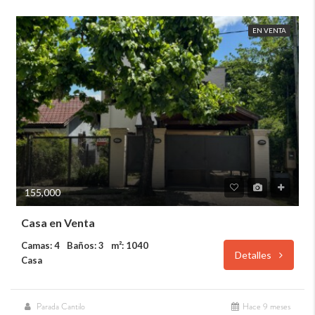
EN VENTA
155,000
Casa en Venta
Camas: 4
Baños: 3
m²: 1040
Detalles
Casa
Parada Cantilo
Hace 9 meses