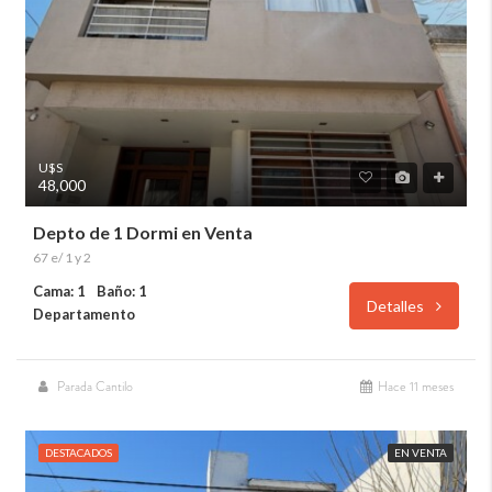
U$S
48,000
Depto de 1 Dormi en Venta
67 e/ 1 y 2
Cama: 1
Baño: 1
Detalles
Departamento
Parada Cantilo
Hace 11 meses
DESTACADOS
EN VENTA