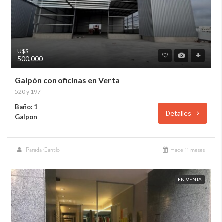
U$S
500,000
Galpón con oficinas en Venta
520 y 197
Baño: 1
Detalles
Galpon
Parada Cantilo
Hace 11 meses
EN VENTA