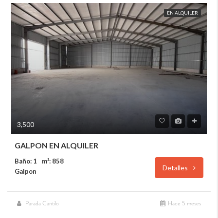
EN ALQUILER
3,500
GALPON EN ALQUILER
Baño: 1
m²: 858
Detalles
Galpon
Parada Cantilo
Hace 5 meses