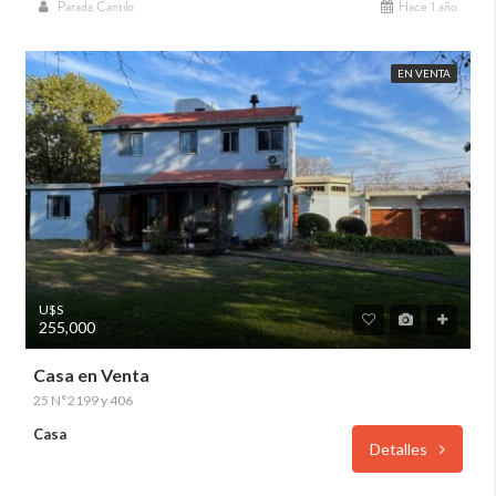
Parada Cantilo
Hace 1 año
EN VENTA
U$S
255,000
Casa en Venta
25 N°2199 y 406
Casa
Detalles