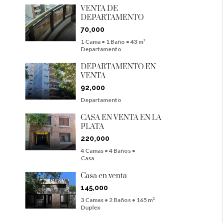
VENTA DE
DEPARTAMENTO
70,000
1 Cama • 1 Baño • 43 m²
Departamento
DEPARTAMENTO EN
VENTA
92,000
Departamento
CASA EN VENTA EN LA
PLATA
220,000
4 Camas • 4 Baños •
Casa
Casa en venta
145,000
3 Camas • 2 Baños • 165 m²
Duplex