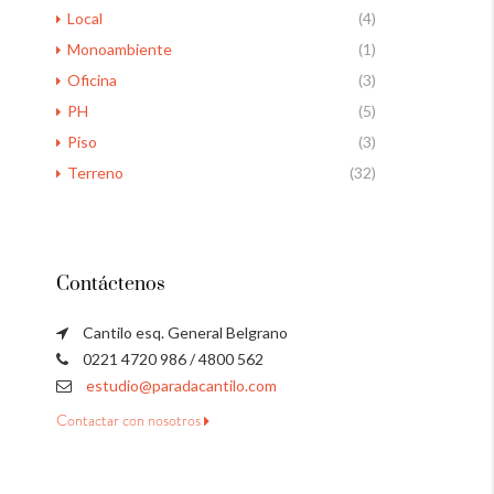
Local
(4)
Monoambiente
(1)
Oficina
(3)
PH
(5)
Piso
(3)
Terreno
(32)
Contáctenos
Cantilo esq. General Belgrano
0221 4720 986 / 4800 562
estudio@paradacantilo.com
Contactar con nosotros