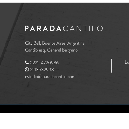
City Bell, Buenos Aires, Argentina
Cantilo esq. General Belgrano
Lu
0221-4720986
2213532998
estudio@paradacantilo.com
MediaHaus
Designed & Developed by