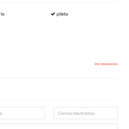
rio
pileta
Ver mi anuncio