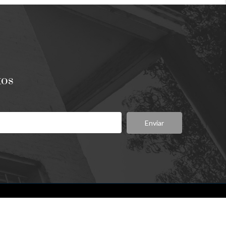
tos
Enviar
Síganos