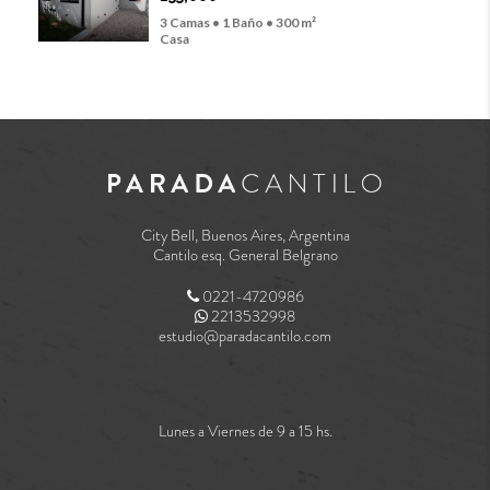
3 Camas • 1 Baño • 300 m²
Casa
City Bell, Buenos Aires, Argentina
Cantilo esq. General Belgrano
0221-4720986
2213532998
estudio@paradacantilo.com
Lunes a Viernes de 9 a 15 hs.