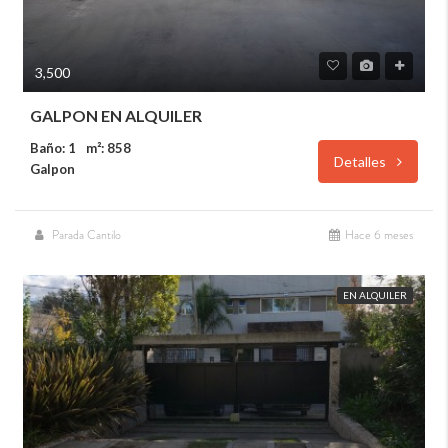
3,500
GALPON EN ALQUILER
Baño: 1
m²: 858
Detalles
Galpon
Parada Cantilo
Hace 6 meses
EN ALQUILER