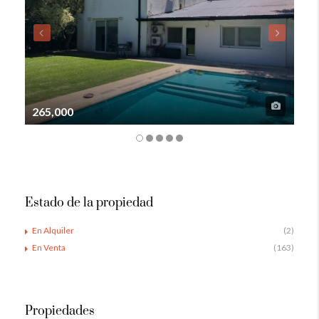
265,000
105
Estado de la propiedad
En Alquiler
(2)
En Venta
(163)
Propiedades