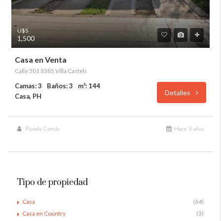
U$S
1,500
Casa en Venta
Calle 501 3385 Villa Castels
Camas: 3
Baños: 3
m²: 144
Detalles
Casa, PH
Parada Cantilo
Hace 3 años
Tipo de propiedad
Casa
(64)
Casa en Country
(3)