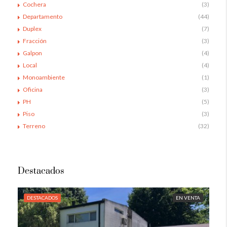
Cochera
(3)
Departamento
(44)
Duplex
(7)
Fracción
(3)
Galpon
(4)
Local
(4)
Monoambiente
(1)
Oficina
(3)
PH
(5)
Piso
(3)
Terreno
(32)
Destacados
DESTACADOS
EN VENTA
DE