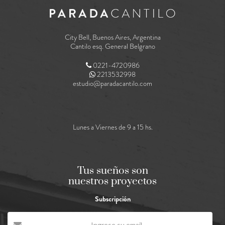
City Bell, Buenos Aires, Argentina
Cantilo esq. General Belgrano
0221-4720986
2213532998
estudio@paradacantilo.com
Lunes a Viernes de 9 a 15 hs.
Tus sueños son
nuestros proyectos
Subscripción