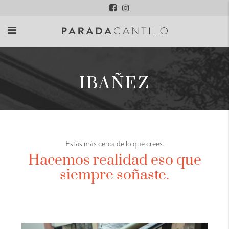
IBAÑEZ
Estás más cerca de lo que crees.
Hacemos realidad eso que
siempre soñaste.