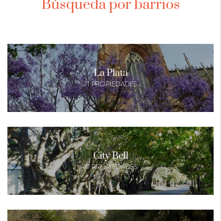
Búsqueda por barrios
La Plata
71 PROPIEDADES
City Bell
47 PROPIEDADES