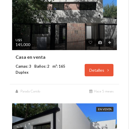
U$S
145,000
Casa en venta
Camas: 3
Baños: 2
m²: 165
Detalles
Duplex
Parada Cantilo
Hace 5 meses
EN VENTA