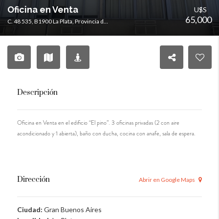
Oficina en Venta
U$S
65,000
C. 48 535, B1900 La Plata, Provincia de Buenos Aires, Argentina
Descripción
Oficina en Venta en el edificio “El pino”. 3 oficinas privadas (2 con aire
acondicionado y 1 abierta), baño con ducha, cocina con anafe, sala de espera.
Dirección
Abrir en Google Maps
Ciudad:
Gran Buenos Aires