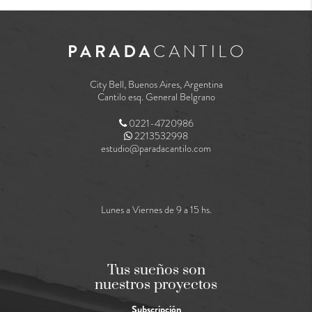
City Bell, Buenos Aires, Argentina
Cantilo esq. General Belgrano
0221-4720986
2213532998
estudio@paradacantilo.com
Lunes a Viernes de 9 a 15 hs.
Tus sueños son
nuestros proyectos
Subscripción