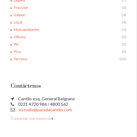
Duplex
(7)
Fracción
(3)
Galpon
(4)
Local
(4)
Monoambiente
(1)
Oficina
(3)
PH
(5)
Piso
(3)
Terreno
(32)
Contáctenos
Cantilo esq. General Belgrano
0221 4720 986 / 4800 562
estudio@paradacantilo.com
Contactar con nosotros