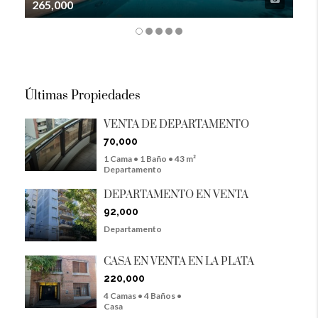
265,000
105
Últimas Propiedades
VENTA DE DEPARTAMENTO
70,000
1 Cama • 1 Baño • 43 m²
Departamento
DEPARTAMENTO EN VENTA
92,000
Departamento
CASA EN VENTA EN LA PLATA
220,000
4 Camas • 4 Baños •
Casa