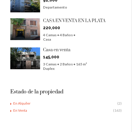
92,000
Departamento
CASA EN VENTA EN LA PLATA
220,000
4 Camas • 4 Baños •
Casa
Casa en venta
145,000
3 Camas • 2 Baños • 165 m²
Duplex
Estado de la propiedad
En Alquiler
(2)
En Venta
(163)