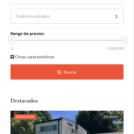
Todos los estados
Rango de precios:
Otras características
Buscar
Destacados
DESTACADOS
EN VENTA
DE