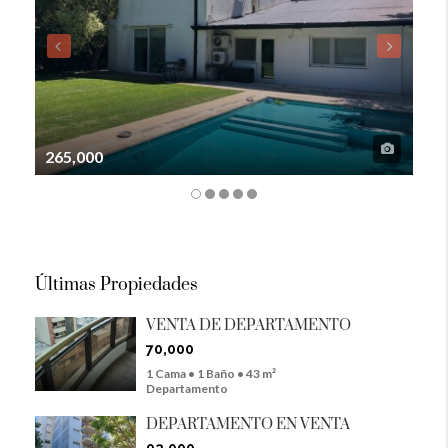
265,000
105
Últimas Propiedades
VENTA DE DEPARTAMENTO
70,000
1 Cama • 1 Baño • 43 m²
Departamento
DEPARTAMENTO EN VENTA