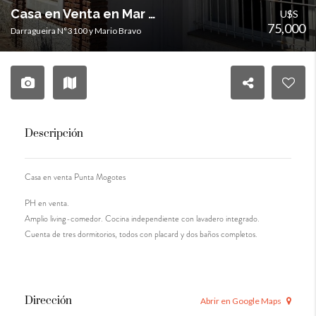
Casa en Venta en Mar del Plata
U$S
75,000
Darragueira N°3100 y Mario Bravo
Descripción
Casa en venta Punta Mogotes
PH en venta.
Amplio living-comedor. Cocina independiente con lavadero integrado.
Cuenta de tres dormitorios, todos con placard y dos baños completos.
Dirección
Abrir en Google Maps