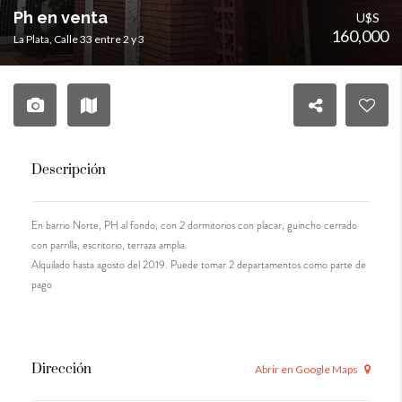
Ph en venta
U$S
160,000
La Plata, Calle 33 entre 2 y 3
Descripción
En barrio Norte, PH al fondo, con 2 dormitorios con placar, guincho cerrado
con parrilla, escritorio, terraza amplia.
Alquilado hasta agosto del 2019. Puede tomar 2 departamentos como parte de
pago
Dirección
Abrir en Google Maps