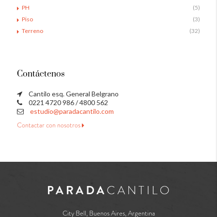
PH
(5)
Piso
(3)
Terreno
(32)
Contáctenos
Cantilo esq. General Belgrano
0221 4720 986 / 4800 562
estudio@paradacantilo.com
Contactar con nosotros
City Bell, Buenos Aires, Argentina