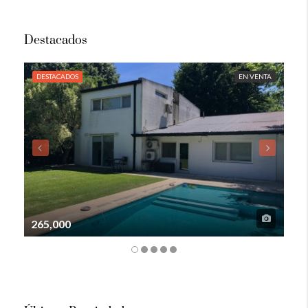
Destacados
DESTACADOS
EN VENTA
DE
265,000
105