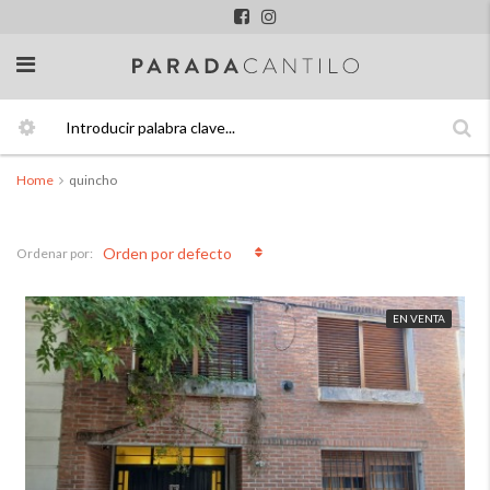
Home
quincho
quincho
Orden por defecto
Ordenar por:
EN VENTA