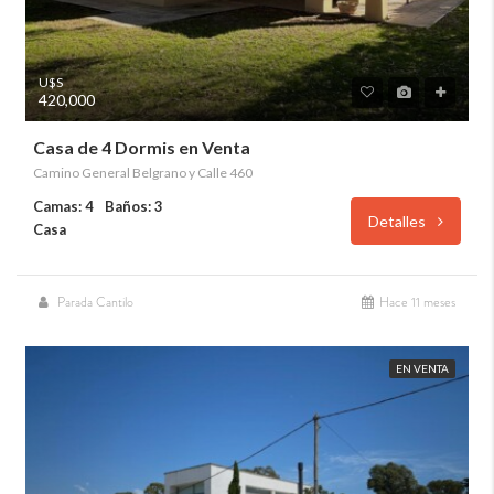
U$S
420,000
Casa de 4 Dormis en Venta
Camino General Belgrano y Calle 460
Camas: 4
Baños: 3
Detalles
Casa
Parada Cantilo
Hace 11 meses
EN VENTA