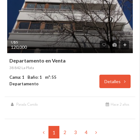
U$S
120,000
Departamento en Venta
38 842 La Plata
Cama: 1
Baño: 1
m²: 55
Detalles
Departamento
Parada Cantilo
Hace 2 años
2
3
4
1