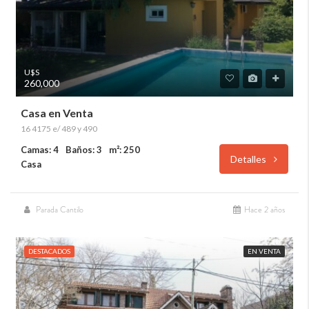
U$S
260,000
Casa en Venta
16 4175 e/ 489 y 490
Camas: 4
Baños: 3
m²: 250
Detalles
Casa
Parada Cantilo
Hace 2 años
DESTACADOS
EN VENTA