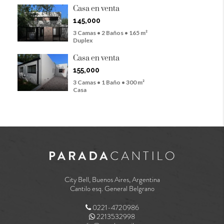
Casa en venta
145,000
3 Camas • 2 Baños • 165 m²
Duplex
Casa en venta
155,000
3 Camas • 1 Baño • 300 m²
Casa
City Bell, Buenos Aires, Argentina
Cantilo esq. General Belgrano
0221-4720986
2213532998