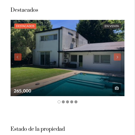
Destacados
DESTACADOS
EN VENTA
DE
265,000
105
Estado de la propiedad