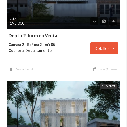
U$S
195,000
Depto 2 dorm en Venta
Camas: 2
Baños: 2
m²: 85
Detalles
Cochera, Departamento
Parada Cantilo
Hace 9 meses
EN VENTA