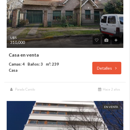
U$S
310,000
Casa en venta
Camas: 4
Baños: 3
m²: 239
Detalles
Casa
Parada Cantilo
Hace 2 años
EN VENTA