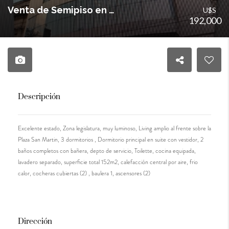
Venta de Semipiso en La Plata
U$S
192,000
Descripción
Excelente estado, Zona legislatura, muy luminoso, Living amplio al frente sobre la
Plaza San Martin, 3 dormitorios , Dormitorio principal en suite con vestidor, 2
baños completos con bañera, depto de servicio, Toilette, cocina equipada,
lavadero separado, superficie total 152m2, calefacción central por aire, frio
calor, cocheras cubiertas (2) , baulera 1, ascensores (2)
Dirección