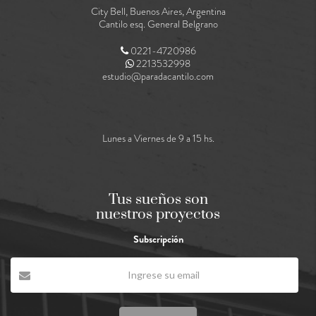
City Bell, Buenos Aires, Argentina
Cantilo esq. General Belgrano
0221-4720986
2213532998
estudio@paradacantilo.com
Lunes a Viernes de 9 a 15 hs.
Tus sueños son
nuestros proyectos
Subscripción