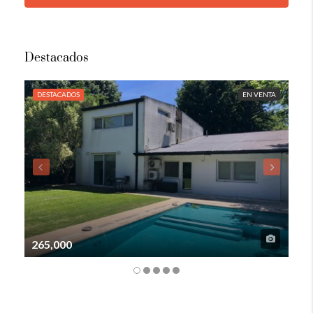
Destacados
DESTACADOS
EN VENTA
DE
265,000
105