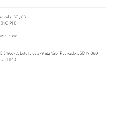
n calle 137 y 83.
tes (NO PH)
as publicas
 UDS 19.670. Lote 13 de 379mt2 Valor Publicado USD 19.880
USD 21.840