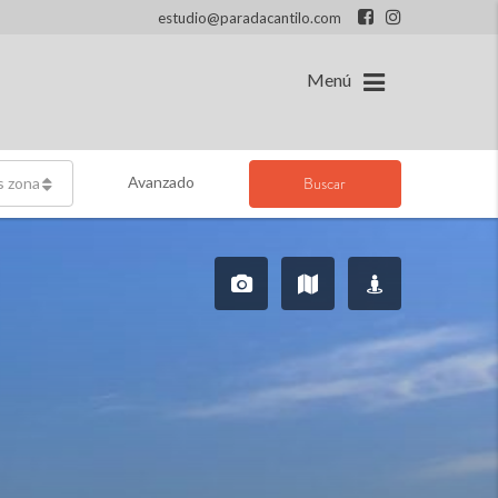
estudio@paradacantilo.com
Menú
Avanzado
Buscar
s zonas