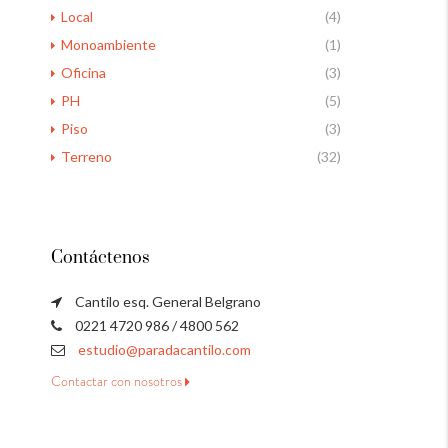
Local
(4)
Monoambiente
(1)
Oficina
(3)
PH
(5)
Piso
(3)
Terreno
(32)
Contáctenos
Cantilo esq. General Belgrano
0221 4720 986 / 4800 562
estudio@paradacantilo.com
Contactar con nosotros