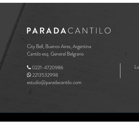
City Bell, Buenos Aires, Argentina
Cantilo esq. General Belgrano
Lu
0221-4720986
2213532998
estudio@paradacantilo.com
MediaHaus
Designed & Developed by