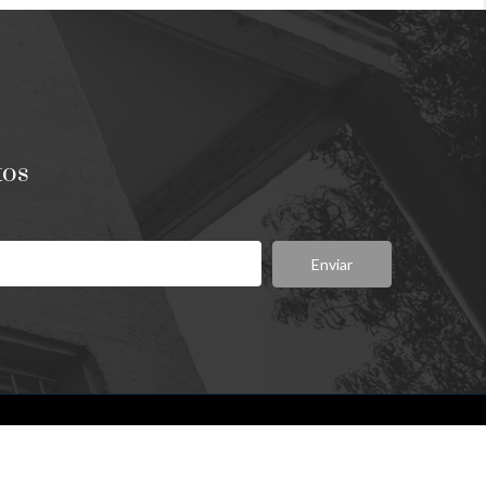
tos
Enviar
Síganos