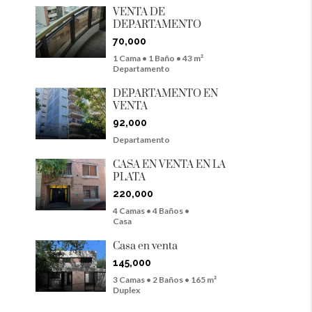
VENTA DE
DEPARTAMENTO
70,000
1 Cama • 1 Baño • 43 m²
Departamento
DEPARTAMENTO EN
VENTA
92,000
Departamento
CASA EN VENTA EN LA
PLATA
220,000
4 Camas • 4 Baños •
Casa
Casa en venta
145,000
3 Camas • 2 Baños • 165 m²
Duplex