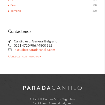
Piso
(3)
Terreno
(32)
Contáctenos
Cantilo esq. General Belgrano
0221 4720 986 / 4800 562
estudio@paradacantilo.com
Contactar con nosotros
City Bell, Buenos Aires, Argentina
Cantilo esq. General Belgrano