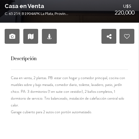
Casa en Venta
U$S
220,000
C. 65 259, B1904APK La Plata, Provincia de Buenos Aires, Argentina
Descripción
Casa en venta, 2 plantas. PB: estar con hogar y comedor principal, cocina con
muebles sobre y bajo mesada, comedor diario, toilette, lavadero, patio, jardín
chico. PA: 3 dormitorios (1 en suite con vestidor), 2 baños completos, 1
dormitorio de servicio. Tiro balanceado, instalación de calefacción central solo
calor.
Garage cubierto para 2 autos con portón automatizado.