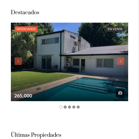
Destacados
DESTACADOS
EN VENTA
DE
265,000
105
Últimas Propiedades