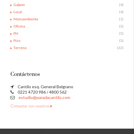
Galpon
(4)
Local
(4)
Monoambiente
(1)
Oficina
(3)
PH
(5)
Piso
(3)
Terreno
(32)
Contáctenos
Cantilo esq. General Belgrano
0221 4720 986 / 4800 562
estudio@paradacantilo.com
Contactar con nosotros