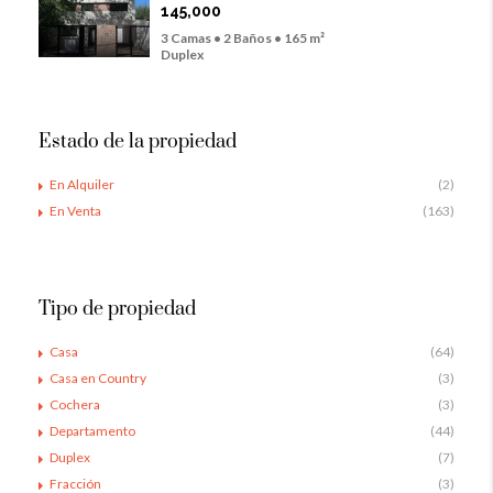
145,000
3 Camas • 2 Baños • 165 m²
Duplex
Estado de la propiedad
En Alquiler
(2)
En Venta
(163)
Tipo de propiedad
Casa
(64)
Casa en Country
(3)
Cochera
(3)
Departamento
(44)
Duplex
(7)
Fracción
(3)