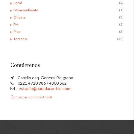
Local
(4)
Monoambiente
(1)
Oficina
(3)
PH
(5)
Piso
(3)
Terreno
(32)
Contáctenos
Cantilo esq. General Belgrano
0221 4720 986 / 4800 562
estudio@paradacantilo.com
Contactar con nosotros