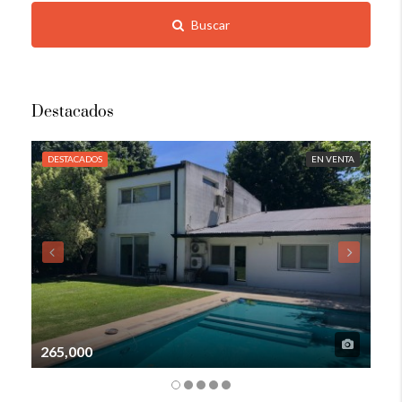
Buscar
Destacados
DESTACADOS
EN VENTA
DE
265,000
105