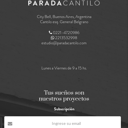
City Bell, Buenos Aires, Argentina
Cantilo esq. General Belgrano
0221-4720986
2213532998
estudio@paradacantilo.com
Lunes a Viernes de 9 a 15 hs.
Tus sueños son
nuestros proyectos
Subscripción