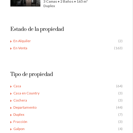
3 Camas • 2 Baños • 165 m²
Duplex
Estado de la propiedad
En Alquiler
(2)
En Venta
(163)
Tipo de propiedad
Casa
(64)
Casa en Country
(3)
Cochera
(3)
Departamento
(44)
Duplex
(7)
Fracción
(3)
Galpon
(4)