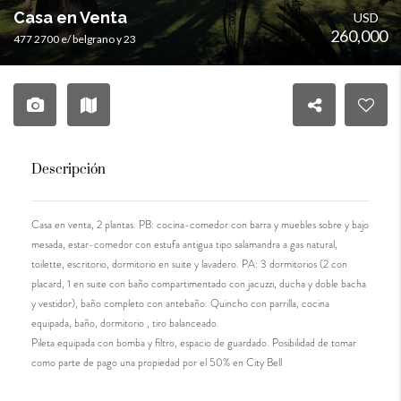
Casa en Venta
USD
260,000
477 2700 e/ belgrano y 23
Descripción
Casa en venta, 2 plantas. PB: cocina-comedor con barra y muebles sobre y bajo
mesada, estar-comedor con estufa antigua tipo salamandra a gas natural,
toilette, escritorio, dormitorio en suite y lavadero. PA: 3 dormitorios (2 con
placard, 1 en suite con baño compartimentado con jacuzzi, ducha y doble bacha
y vestidor), baño completo con antebaño. Quincho con parrilla, cocina
equipada, baño, dormitorio , tiro balanceado.
Pileta equipada con bomba y filtro, espacio de guardado. Posibilidad de tomar
como parte de pago una propiedad por el 50% en City Bell