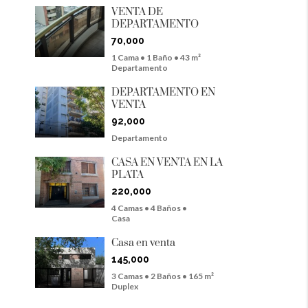
VENTA DE
DEPARTAMENTO
70,000
1 Cama • 1 Baño • 43 m²
Departamento
DEPARTAMENTO EN
VENTA
92,000
Departamento
CASA EN VENTA EN LA
PLATA
220,000
4 Camas • 4 Baños •
Casa
Casa en venta
145,000
3 Camas • 2 Baños • 165 m²
Duplex