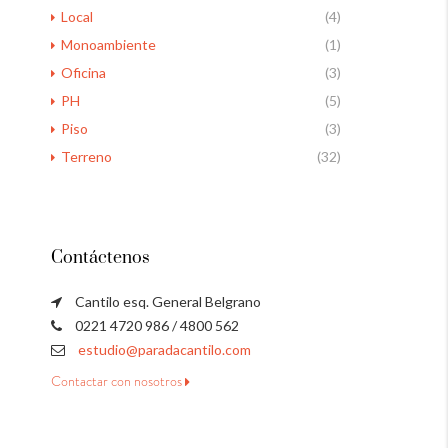
Local
(4)
Monoambiente
(1)
Oficina
(3)
PH
(5)
Piso
(3)
Terreno
(32)
Contáctenos
Cantilo esq. General Belgrano
0221 4720 986 / 4800 562
estudio@paradacantilo.com
Contactar con nosotros