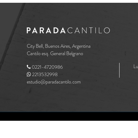
City Bell, Buenos Aires, Argentina
Cantilo esq. General Belgrano
Lu
0221-4720986
2213532998
estudio@paradacantilo.com
MediaHaus
Designed & Developed by