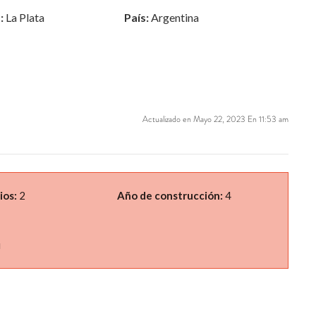
:
La Plata
País:
Argentina
Actualizado en Mayo 22, 2023 En 11:53 am
ios:
2
Año de construcción:
4
i