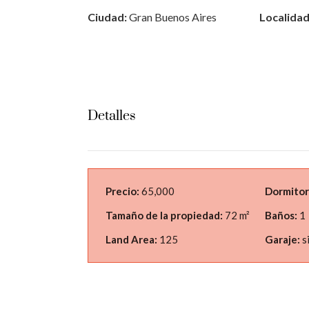
Ciudad:
Gran Buenos Aires
Localidad
Detalles
Precio:
65,000
Dormitor
Tamaño de la propiedad:
72 m²
Baños:
1
Land Area:
125
Garaje:
s