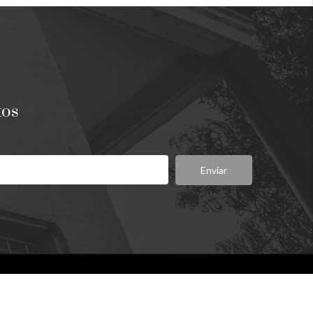
tos
Enviar
Síganos