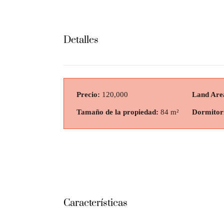
Detalles
Precio:
120,000
Land Are
Tamaño de la propiedad:
84 m²
Dormitor
Características