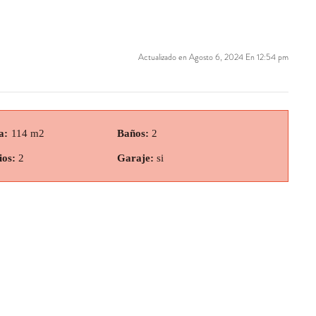
Actualizado en Agosto 6, 2024 En 12:54 pm
a:
114 m2
Baños:
2
ios:
2
Garaje:
si