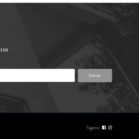
tos
Enviar
Síganos