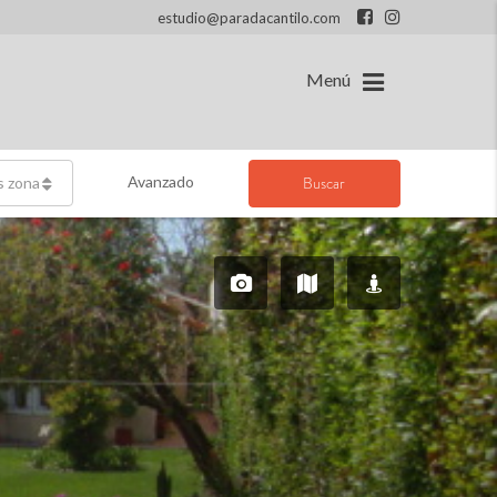
estudio@paradacantilo.com
Menú
Avanzado
Buscar
s zonas