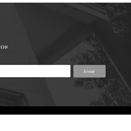
tos
Enviar
Síganos