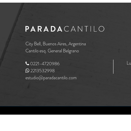
City Bell, Buenos Aires, Argentina
Cantilo esq. General Belgrano
Lu
0221-4720986
2213532998
estudio@paradacantilo.com
MediaHaus
Designed & Developed by