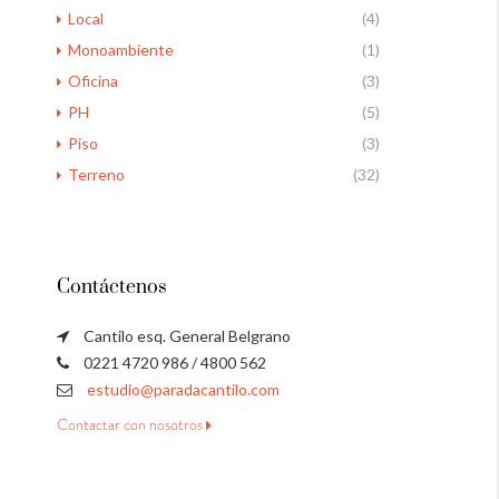
Local
(4)
Monoambiente
(1)
Oficina
(3)
PH
(5)
Piso
(3)
Terreno
(32)
Contáctenos
Cantilo esq. General Belgrano
0221 4720 986 / 4800 562
estudio@paradacantilo.com
Contactar con nosotros