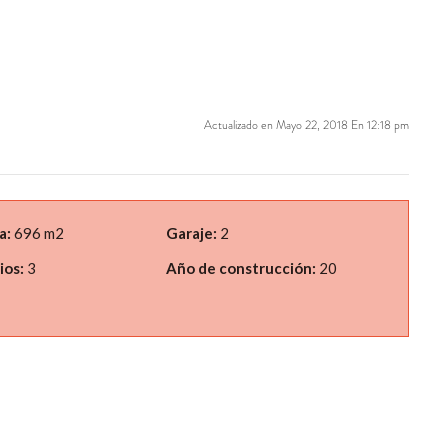
Actualizado en Mayo 22, 2018 En 12:18 pm
a:
696 m2
Garaje:
2
ios:
3
Año de construcción:
20