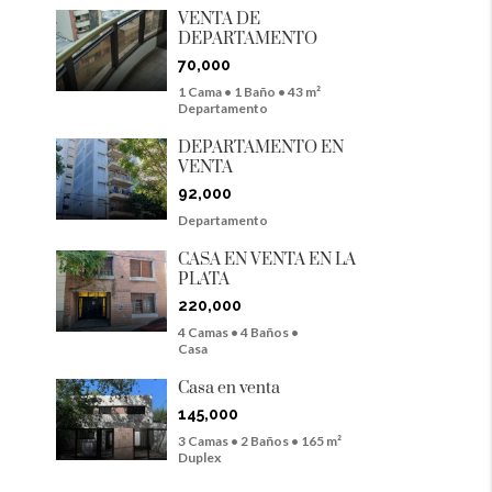
VENTA DE
DEPARTAMENTO
70,000
1 Cama • 1 Baño • 43 m²
Departamento
DEPARTAMENTO EN
VENTA
92,000
Departamento
CASA EN VENTA EN LA
PLATA
220,000
4 Camas • 4 Baños •
Casa
Casa en venta
145,000
3 Camas • 2 Baños • 165 m²
Duplex