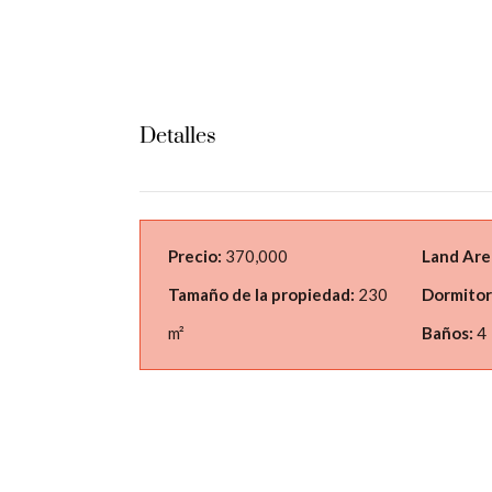
Detalles
Precio:
370,000
Land Are
Tamaño de la propiedad:
230
Dormitor
m²
Baños:
4