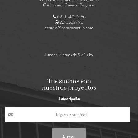
Cantilo esq. General Belgrano
0221-4720986
2213532998
estudio@paradacantilo.com
Lunes a Viernes de 9 a 15 hs.
Tus sueños son
nuestros proyectos
Subscripción
Enviar